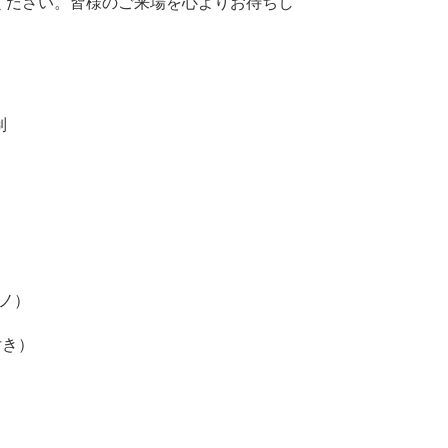
ください。皆様のご来場を心よりお待ちし
制
アノ）
付き）